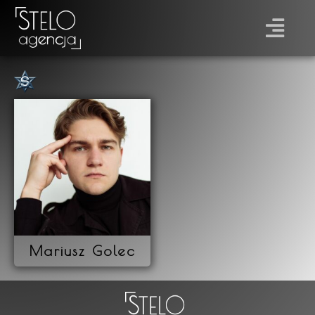
Płeć
Prawo jazdy
Mariusz Golec