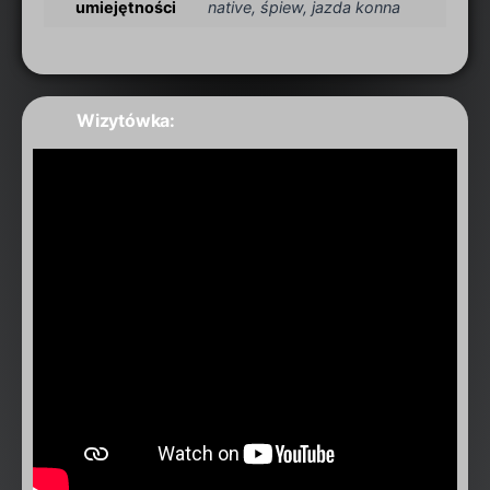
umiejętności
native, śpiew, jazda konna
Wizytówka: