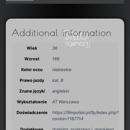
Additional information
Wiek
36
Wzrost
186
Kolor oczu
niebieskie
Prawo jazdy
kat. B
Znane języki
angielski
Wykształcenie
AT Warszawa
Doświadczenie
https://filmpolski.pl/fp/index.php?
osoba=1167714
Dodatkowe
dubbing, podstawy j. greckiego,