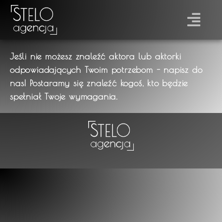
Jeśli nie możesz znaleźć aktora lub aktorki
odpowiadających Twoim potrzebom - napisz do
nas! Postaramy się znaleźć kogoś, kto będzie
spełniał Twoje wymagania.