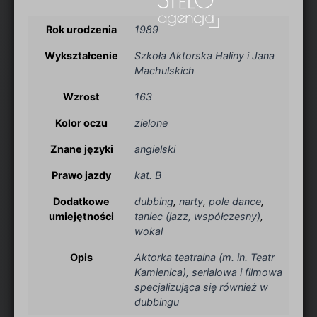
Rok urodzenia
1989
Wykształcenie
Szkoła Aktorska Haliny i Jana
Machulskich
Wzrost
163
Kolor oczu
zielone
Znane języki
angielski
Prawo jazdy
kat. B
Dodatkowe
dubbing
,
narty
,
pole dance
,
umiejętności
taniec (jazz, współczesny)
,
wokal
Opis
Aktorka teatralna (m. in. Teatr
Kamienica), serialowa i filmowa
specjalizująca się również w
dubbingu