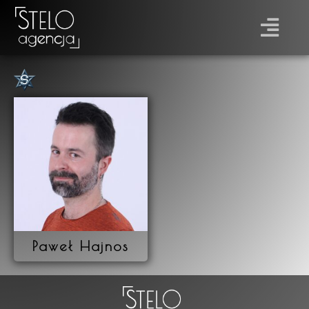
Płeć
Prawo jazdy
Paweł Hajnos