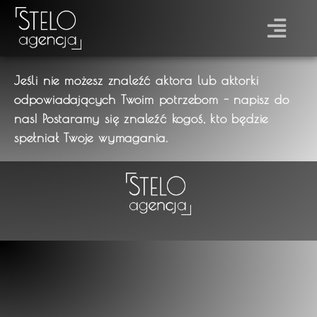
Jeśli nie możesz znaleźć aktora lub aktorki
odpowiadających Twoim potrzebom - napisz do
nas! Postaramy się znaleźć kogoś, kto będzie
spełniał Twoje wymagania.