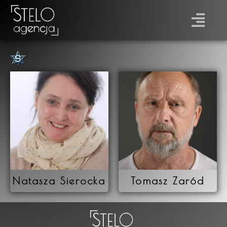
Płeć
Prawo jazdy
Natasza Sierocka
Tomasz Zaród