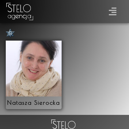
Płeć
Prawo jazdy
Natasza Sierocka