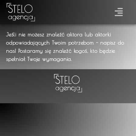
Jeśli nie możesz znaleźć aktora lub aktorki
odpowiadających Twoim potrzebom - napisz do
nas! Postaramy się znaleźć kogoś, kto będzie
spełniał Twoje wymagania.