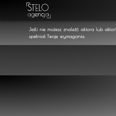
Jeśli nie możesz znaleźć aktora lub akto
spełniał Twoje wymagania.