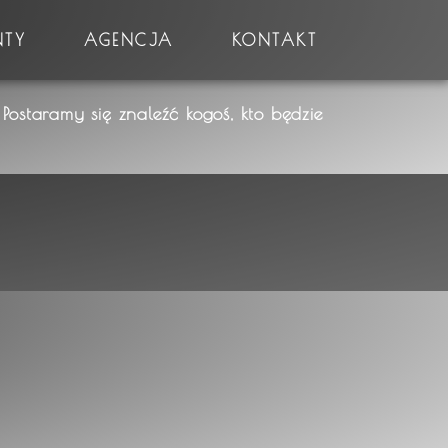
NTY
AGENCJA
KONTAKT
Postaramy się znaleźć kogoś, kto będzie