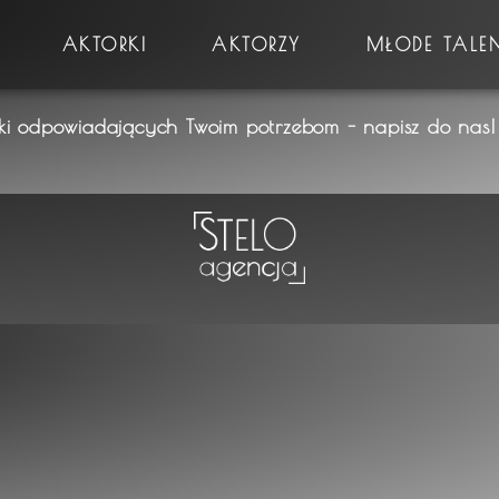
AKTORKI
AKTORZY
MŁODE TALE
rki odpowiadających Twoim potrzebom - napisz do nas! 