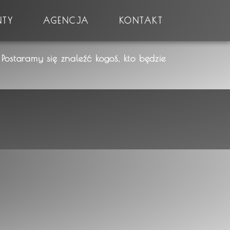
NTY
AGENCJA
KONTAKT
Postaramy się znaleźć kogoś, kto będzie