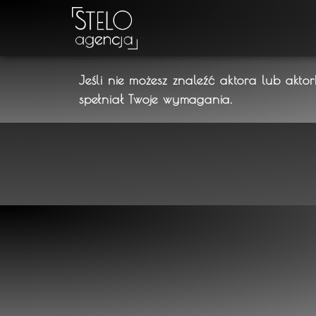
Jeśli nie możesz znaleźć aktora lub akto
spełniał Twoje wymagania.