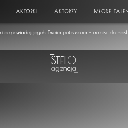
AKTORKI
AKTORZY
MŁODE TALE
rki odpowiadających Twoim potrzebom - napisz do nas! 