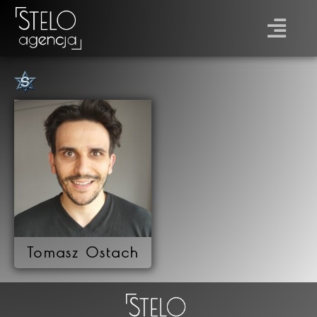
Płeć
Prawo jazdy
Tomasz Ostach