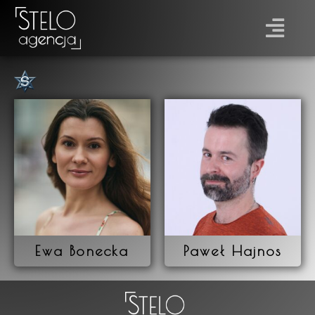
Płeć
Prawo jazdy
Ewa Bonecka
Paweł Hajnos