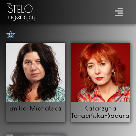
Płeć
Prawo jazdy
Emilia Michalska
Katarzyna
Taracińska-Badura