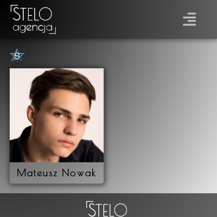
Płeć
Prawo jazdy
Mateusz Nowak