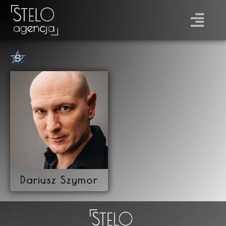
Płeć
Prawo jazdy
Dariusz Szymor