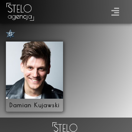
Płeć
Prawo jazdy
Damian Kujawski