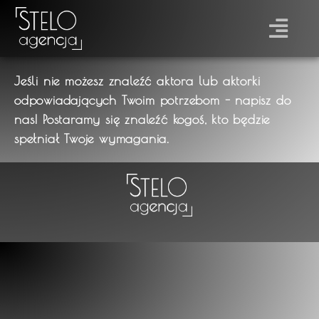
Jeśli nie możesz znaleźć aktora lub aktorki
odpowiadających Twoim potrzebom - napisz do
nas! Postaramy się znaleźć kogoś, kto będzie
spełniał Twoje wymagania.