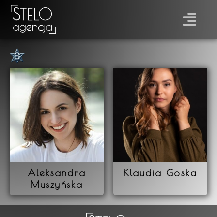
Płeć
Prawo jazdy
Aleksandra
Klaudia Goska
Muszyńska