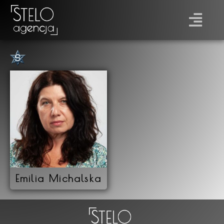
Płeć
Prawo jazdy
Emilia Michalska