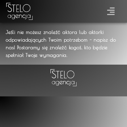
Jeśli nie możesz znaleźć aktora lub aktorki
odpowiadających Twoim potrzebom - napisz do
nas! Postaramy się znaleźć kogoś, kto będzie
spełniał Twoje wymagania.