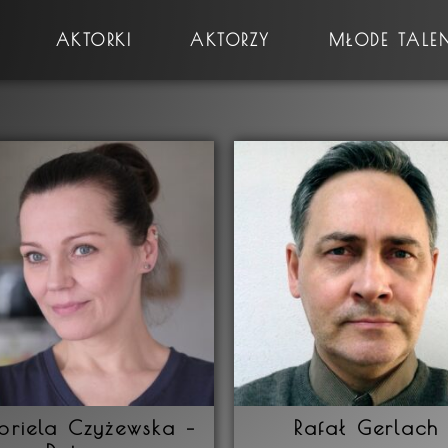
AKTORKI
AKTORZY
MŁODE TALE
Płeć
Prawo jazdy
briela Czyżewska –
Rafał Gerlach