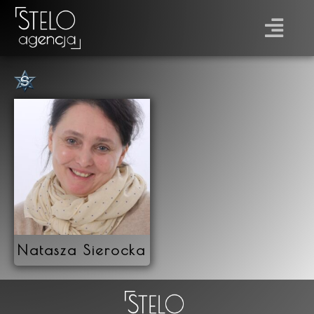
Płeć
Prawo jazdy
Natasza Sierocka