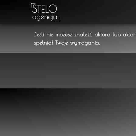
Jeśli nie możesz znaleźć aktora lub akto
spełniał Twoje wymagania.