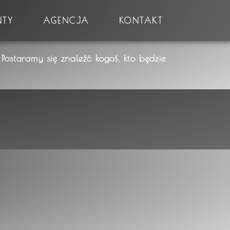
NTY
AGENCJA
KONTAKT
Postaramy się znaleźć kogoś, kto będzie