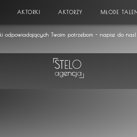
AKTORKI
AKTORZY
MŁODE TALE
rki odpowiadających Twoim potrzebom - napisz do nas! 