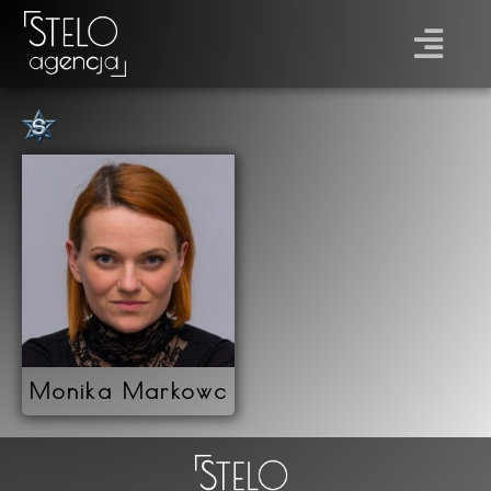
Płeć
Prawo jazdy
Monika Markowc