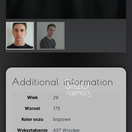
Additional information
Wiek
29
Wzrost
175
Kolor oczu
brązowe
Wykształcenie
AST Wrocław