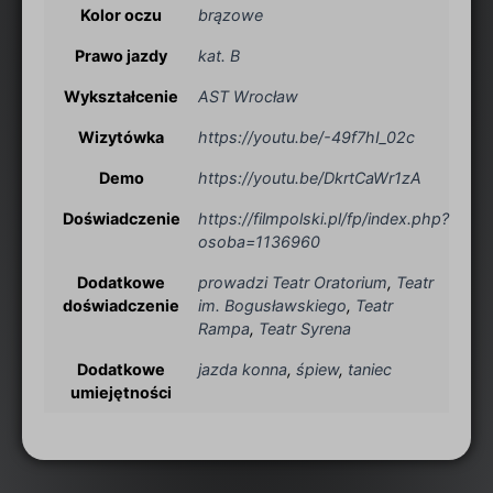
Kolor oczu
brązowe
Prawo jazdy
kat. B
Wykształcenie
AST Wrocław
Wizytówka
https://youtu.be/-49f7hI_02c
Demo
https://youtu.be/DkrtCaWr1zA
Doświadczenie
https://filmpolski.pl/fp/index.php?
osoba=1136960
Dodatkowe
prowadzi Teatr Oratorium
,
Teatr
doświadczenie
im. Bogusławskiego
,
Teatr
Rampa
,
Teatr Syrena
Dodatkowe
jazda konna
,
śpiew
,
taniec
umiejętności